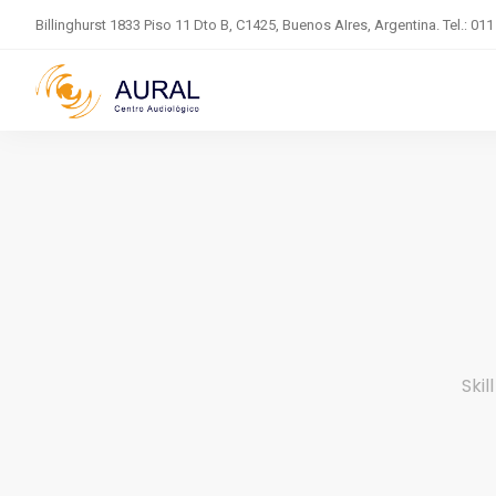
Billinghurst 1833 Piso 11 Dto B, C1425, Buenos AIres, Argentina. Tel.: 01
Skil